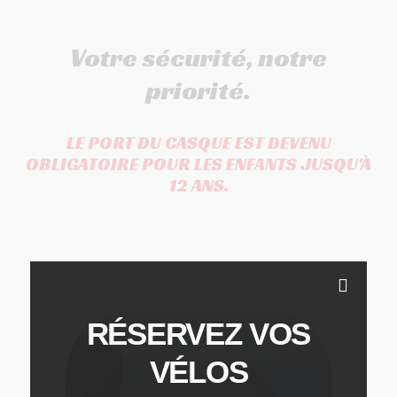
Votre sécurité, notre
priorité.
LE PORT DU CASQUE EST DEVENU
OBLIGATOIRE POUR LES ENFANTS JUSQU'À
12 ANS.
RÉSERVEZ
VOS
VÉLOS